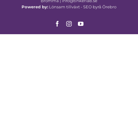
Bromma | info@tinkerlab.se
Powered by:
Lönsam tillväxt -
SEO byrå Örebro
Facebook
Instagram
YouTube