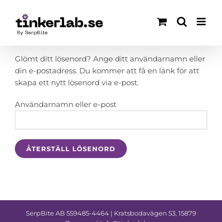
Fortsätt
till
innehållet
Glömt ditt lösenord? Ange ditt användarnamn eller
din e-postadress. Du kommer att få en länk för att
skapa ett nytt lösenord via e-post.
Obligatoriskt
Användarnamn eller e-post
ÅTERSTÄLL LÖSENORD
SerpBite AB 559485-4464 | Kratsbodavägen 53, 15879