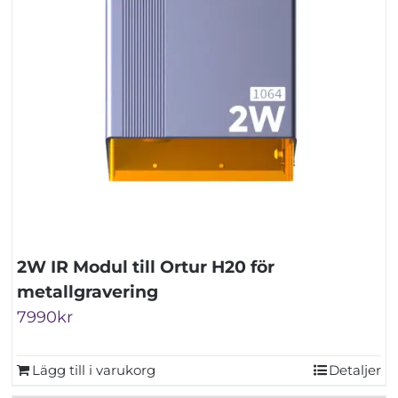
alternativen
kan
väljas
på
produktsidan
2W IR Modul till Ortur H20 för
metallgravering
7990
kr
Lägg till i varukorg
Detaljer