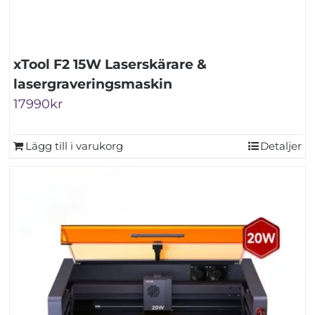
xTool F2 15W Laserskärare &
lasergraveringsmaskin
17990
kr
Lägg till i varukorg
Detaljer