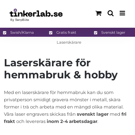
Fortsätt
till
innehållet
Swish/Klarna
Gratis frakt
Svenskt lager
Laserskärare
Laserskärare för
hemmabruk & hobby
Med en laserskärare för hemmabruk kan du som
privatperson smidigt gravera mönster i metall, skära
former i trä och arbeta med en mängd olika material.
Våra laser engravers skickas från
svenskt lager
med
fri
frakt
och levereras
inom 2-4 arbetsdagar
.