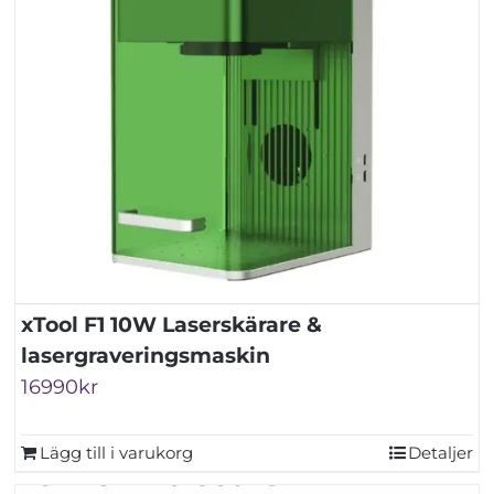
xTool F1 10W Laserskärare &
lasergraveringsmaskin
16990
kr
Lägg till i varukorg
Detaljer