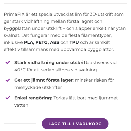
priset
priset
var:
är:
PrimaFIX är ett specialutvecklat lim för 3D-utskrift som
199kr.
129kr.
ger stark vidhäftning mellan första lagret och
byggplattan under utskrift – och släpper enkelt när ytan
svalnat. Det fungerar med de flesta filamenttyper,
inklusive
PLA
,
PETG
,
ABS
och
TPU
och är särskilt
effektiv tillsammans med uppvärmda byggplattor.
Stark vidhäftning under utskrift:
aktiveras vid
40 °C för att sedan släppa vid svalning
Ger ett jämnt första lager:
minskar risken för
misslyckade utskrifter
Enkel rengöring:
Torkas lätt bort med ljummet
vatten
LÄGG TILL I VARUKORG
PrimaFIX