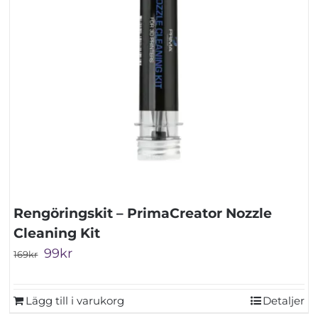
Rengöringskit – PrimaCreator Nozzle
Cleaning Kit
Det
Det
99
kr
169
kr
ursprungliga
nuvarande
priset
priset
Lägg till i varukorg
Detaljer
var:
är: