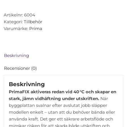
Adhesive
Glue
Artikelnr:
6004
-
Kategori:
Tillbehör
PLA
Varumärke:
Prima
lim
mängd
Beskrivning
Recensioner (0)
Beskrivning
PrimaFIX aktiveras redan vid 40 °C och skapar en
stark, jämn vidhäftning under utskriften.
När
byggplattan svalnar efter avslutat jobb släpper
modellen enkelt – utan att du behöver bända eller
använda kraft. Det ger ett säkrare arbetsflöde och
minskar risken för att skada både utskriften och