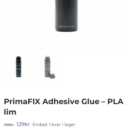
PrimaFIX Adhesive Glue – PLA
lim
Det
Det
129
kr
Endast 1 kvar i lager
199
kr
ursprungliga
nuvarande