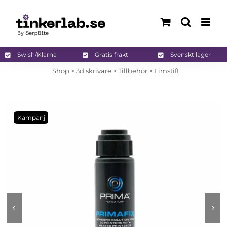
Fortsätt
till
innehållet
Swish/Klarna
Gratis frakt
Svenskt lager
Shop
>
3d skrivare
>
Tillbehör
>
Limstift
Kampanj