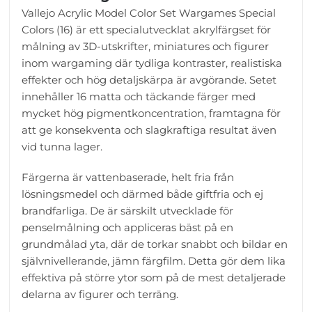
Vallejo Acrylic Model Color Set Wargames Special
Colors (16) är ett specialutvecklat akrylfärgset för
målning av 3D-utskrifter, miniatures och figurer
inom wargaming där tydliga kontraster, realistiska
effekter och hög detaljskärpa är avgörande. Setet
innehåller 16 matta och täckande färger med
mycket hög pigmentkoncentration, framtagna för
att ge konsekventa och slagkraftiga resultat även
vid tunna lager.
Färgerna är vattenbaserade, helt fria från
lösningsmedel och därmed både giftfria och ej
brandfarliga. De är särskilt utvecklade för
penselmålning och appliceras bäst på en
grundmålad yta, där de torkar snabbt och bildar en
självnivellerande, jämn färgfilm. Detta gör dem lika
effektiva på större ytor som på de mest detaljerade
delarna av figurer och terräng.