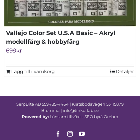
Vallejo Color Set U.S.A Basic – Akryl
modellfärg & hobbyfärg
699
kr
Lägg till i varukorg
Detaljer
SerpBite AB 559485-4464 | Kratsbodavägen 53, 15879
Bromma | info@tinkerlab.se
Powered by:
Lönsam tillväxt -
SEO byrå Örebro
Facebook
Instagram
YouTube