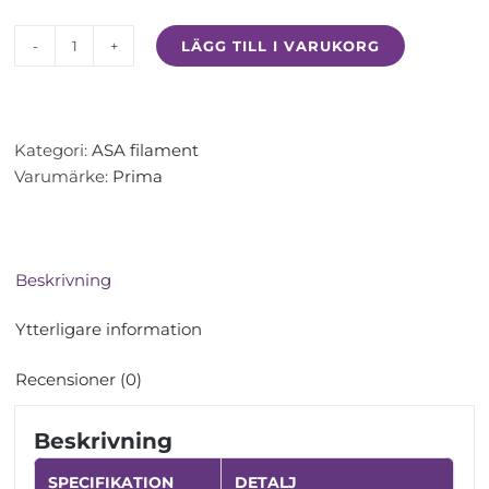
LÄGG TILL I VARUKORG
ASA
filament
-
Vit
Kategori:
ASA filament
-
Varumärke:
Prima
1.75mm
-
1
kg
Beskrivning
-
PrimaSELECT
Ytterligare information
mängd
Recensioner (0)
Beskrivning
SPECIFIKATION
DETALJ