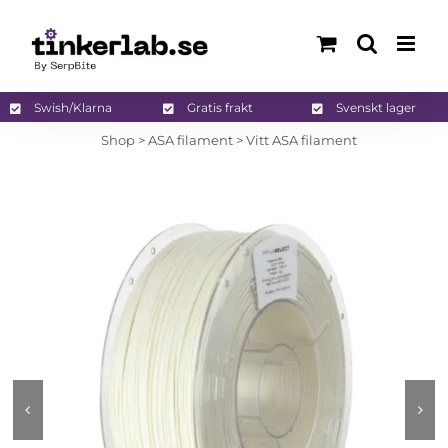
Fortsätt
till
innehållet
Swish/Klarna
Gratis frakt
Svenskt lager
Shop
>
ASA filament
>
Vitt ASA filament