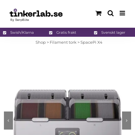
Fortsätt
till
innehållet
Swish/Klarna
Gratis frakt
Svenskt lager
Shop
>
Filament tork
>
SpacePi X4