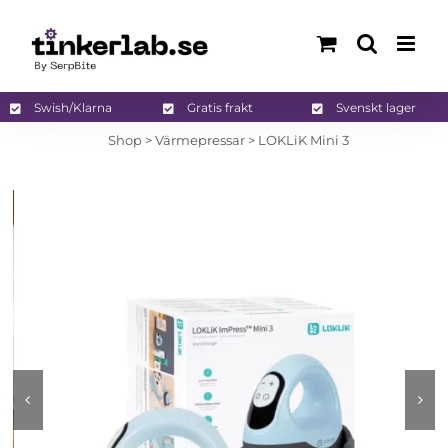
Fortsätt
till
innehållet
Swish/Klarna
Gratis frakt
Svenskt lager
Shop
>
Värmepressar
>
LOKLiK Mini 3