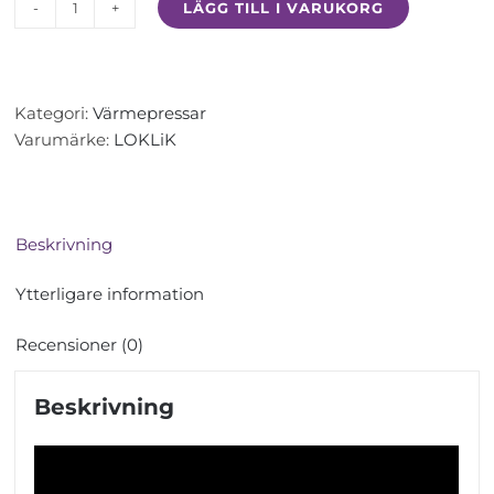
LÄGG TILL I VARUKORG
LOKLiK
ImPress™
Mini
3
Kategori:
Värmepressar
-
Varumärke:
LOKLiK
Liten
tryck
&
värmepress
Beskrivning
mängd
Ytterligare information
Recensioner (0)
Beskrivning