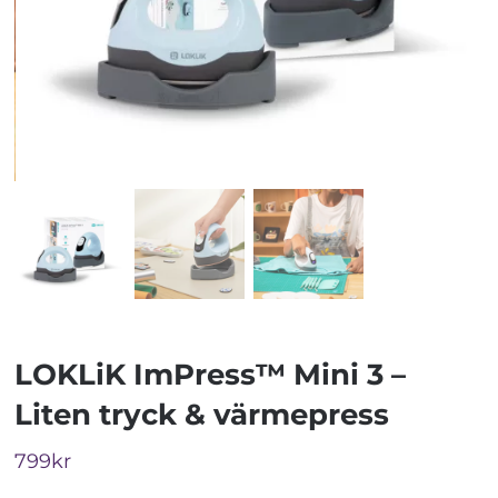
LOKLiK ImPress™ Mini 3 –
Liten tryck & värmepress
799
kr