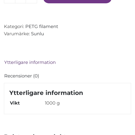
Sunlu
PETG
Filament
-
Kategori:
PETG filament
Grön
Varumärke:
Sunlu
-
1.75mm
-
1kg
Ytterligare information
mängd
Recensioner (0)
Ytterligare information
Vikt
1000 g