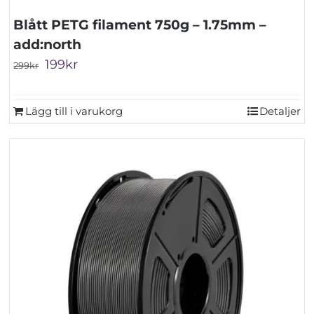
Blått PETG filament 750g – 1.75mm –
add:north
Det
Det
199
kr
299
kr
ursprungliga
nuvarande
priset
priset
Lägg till i varukorg
Detaljer
var:
är:
299kr.
199kr.