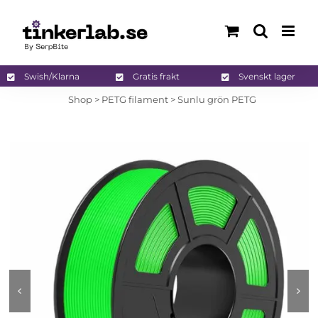
Fortsätt
till
innehållet
Swish/Klarna
Gratis frakt
Svenskt lager
Shop
>
PETG filament
>
Sunlu grön PETG