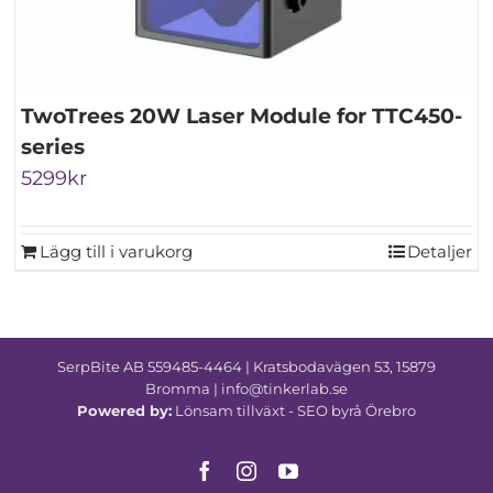
TwoTrees 20W Laser Module for TTC450-
series
5299
kr
Lägg till i varukorg
Detaljer
SerpBite AB 559485-4464 | Kratsbodavägen 53, 15879
Bromma | info@tinkerlab.se
Powered by:
Lönsam tillväxt -
SEO byrå Örebro
Facebook
Instagram
YouTube