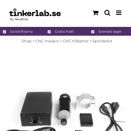
Fortsätt
till
innehållet
Swish/Klarna
Gratis frakt
Svenskt lager
Shop
>
CNC maskin
>
CNC tillbehör
>
Spindelkit