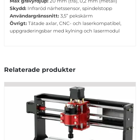
Max gravyrdjup:
20 mm (trä), 0,2 mm (metall)
Skydd:
Infraröd närhetssensor, spindelstopp
Användargränssnitt:
3,5” pekskärm
Övrigt:
Tätade axlar, CNC- och laserkompatibel,
uppgraderingsbar med kylning och lasermodul
Relaterade produkter