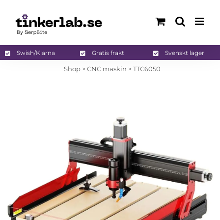
Fortsätt
till
innehållet
Swish/Klarna
Gratis frakt
Svenskt lager
Shop
>
CNC maskin
>
TTC6050