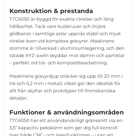
Konstruktion & prestanda
TTC6050 är byggd för exakta rörelser och lång
hållbarhet. Tack vare kulskruvar och linjära
glidbanor i samtliga axlar uppnås stabil och mjuk
rörelse även vid komplexa gravyrer. Maskinens
stomme är tillverkad i aluminiumlegering, och den
tätade XYZ-axeln skyddar mot damm och partiklar
– perfekt vid trä- och kompositbearbetning.
Maskinens gravyrdjup sträcker sig upp till 20 mm i
trä och 0,2 mm i metall, vilket gör den idealisk för
allt från skyltar och prototyper till finmekaniska
detaljer.
Funktioner & användningsområden
TTC6050 har ett användarvänligt gränssnitt via en
3,5” kapacitiv pekskärm som ger dig full kontroll
över både CNC- och laserfunktioner – utan att