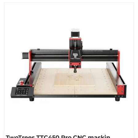
TwoTrees TTC450 Pro CNC maskin